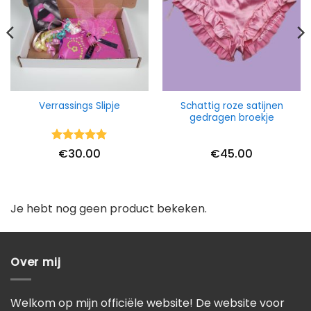
Schattig roze satijnen
Verrassings Slipje
gedragen broekje
Waardering
€
30.00
€
45.00
5
uit 5
Je hebt nog geen product bekeken.
Over mij
Welkom op mijn officiële website! De website voor