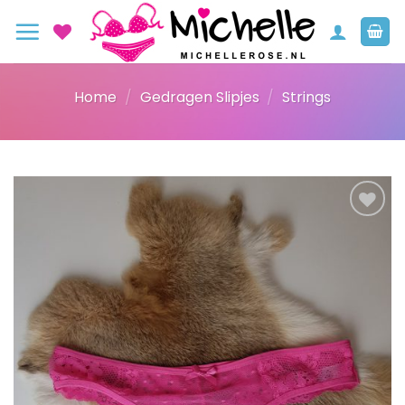
Ga
naar
inhoud
Home
/
Gedragen Slipjes
/
Strings