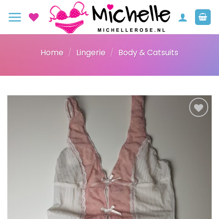
Ga
naar
inhoud
Home
/
Lingerie
/
Body & Catsuits