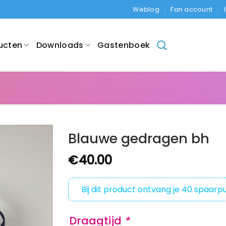
Weblog
Fan account
ucten
Downloads
Gastenboek
Blauwe gedragen bh
€
40.00
Bij dit product ontvang je
40
spaarpu
Draagtijd
*