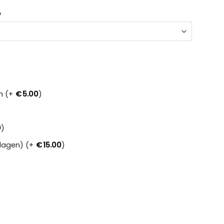
n (+
€
5.00
)
0
)
dagen) (+
€
15.00
)