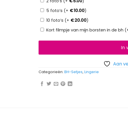
2 foto’s (+
€
5.00
)
5 foto’s (+
€
10.00
)
10 foto’s (+
€
20.00
)
Kort filmpje van mijn borsten in de bh (
In
Aan ve
Categorieën:
BH-Setjes
,
Lingerie