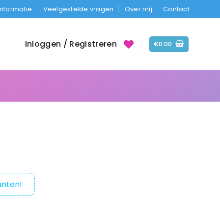
Informatie
Veelgestelde vragen
Over mij
Contact
Inloggen / Registreren
€
0.00
nten!