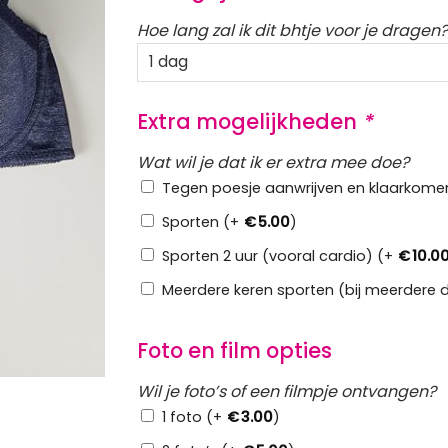
Hoe lang zal ik dit bhtje voor je dragen?
Extra mogelijkheden
*
Wat wil je dat ik er extra mee doe?
Tegen poesje aanwrijven en klaarkome
Sporten (+
€
5.00
)
Sporten 2 uur (vooral cardio) (+
€
10.0
Meerdere keren sporten (bij meerdere 
Foto en film opties
Wil je foto’s of een filmpje ontvangen?
1 foto (+
€
3.00
)