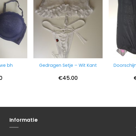
uwe bh
Gedragen Setje – Wit Kant
Doorschij
0
€
45.00
Informatie