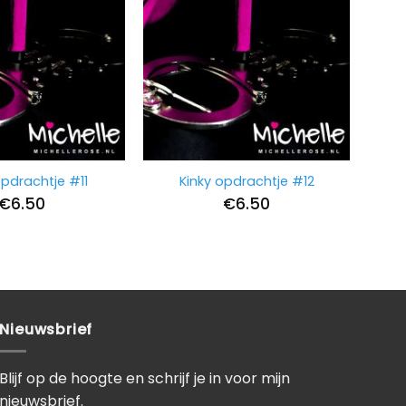
opdrachtje #11
Kinky opdrachtje #12
€
6.50
€
6.50
Nieuwsbrief
Blijf op de hoogte en schrijf je in voor mijn
nieuwsbrief.