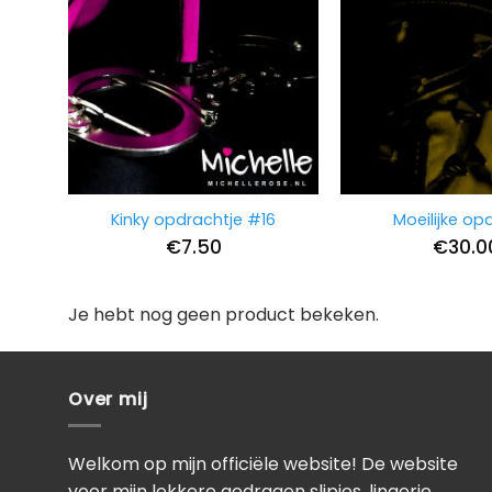
Kinky opdrachtje #16
Moeilijke op
€
7.50
€
30.0
Je hebt nog geen product bekeken.
Over mij
Welkom op mijn officiële website! De website
voor mijn lekkere gedragen slipjes, lingerie,