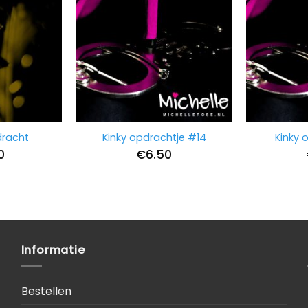
dracht
Kinky opdrachtje #14
Kinky 
0
€
6.50
Informatie
Bestellen