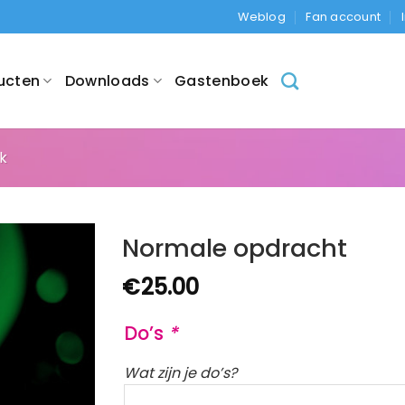
Weblog
Fan account
ucten
Downloads
Gastenboek
jk
Normale opdracht
€
25.00
Do’s
*
Wat zijn je do’s?