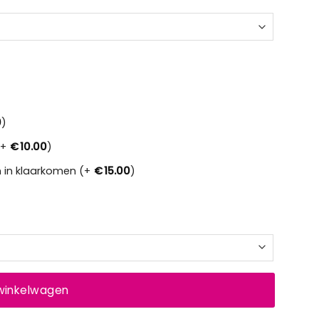
0
)
(+
€
10.00
)
 in klaarkomen (+
€
15.00
)
 winkelwagen