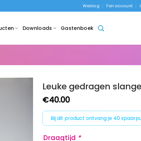
Weblog
Fan account
ucten
Downloads
Gastenboek
Leuke gedragen slange
€
40.00
Bij dit product ontvang je
40
spaarpu
Draagtijd
*