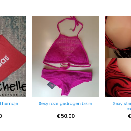
Sexy stri
d hemdje
Sexy roze gedragen bikini
e
0
€
50.00