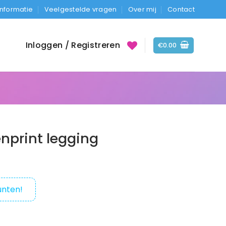
Informatie
Veelgestelde vragen
Over mij
Contact
Inloggen / Registreren
€
0.00
nprint legging
nten!