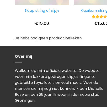
Slaap string of slipje
Klaarkom string
Waarderi
€
15.00
€
15.0
5
uit 5
Je hebt nog geen product bekeken.
Over mij
Welkom op mijn officiële website! De website
voor mijn lekkere gedragen slipjes, lingerie,
gebruikte toys, foto’s en veel meer… Voor de
mensen die mij nog niet kennen, ik ben Michelle
Rose en ben 28 jaar. Ik woon in de mooie stad
Groningen.