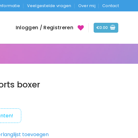
Informatie
Veelgestelde vragen
Over mij
Contact
Inloggen / Registreren
€
0.00
orts boxer
nten!
rlanglijst toevoegen