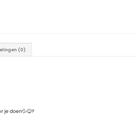
elingen (0)
r je doen💦😋?