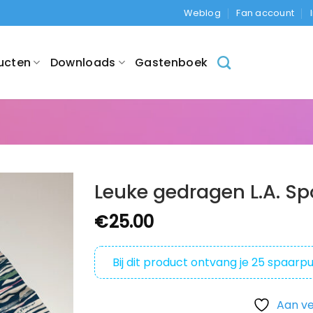
Weblog
Fan account
ucten
Downloads
Gastenboek
Leuke gedragen L.A. Sp
€
25.00
Bij dit product ontvang je
25
spaarpu
Aan ve