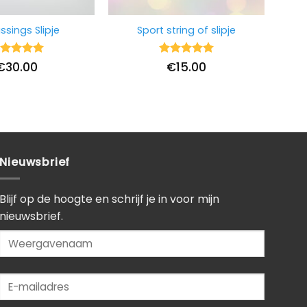
ssings Slipje
Sport string of slipje
ardering
Waardering
€
30.00
€
15.00
it 5
5
uit 5
Nieuwsbrief
Blijf op de hoogte en schrijf je in voor mijn
nieuwsbrief.