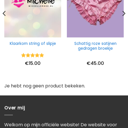
Schattig roze satijnen
Klaarkom string of slipje
gedragen broekje
Waardering
€
15.00
€
45.00
5
uit 5
Je hebt nog geen product bekeken.
Over mij
Welkom op mijn officiële website! De website voor