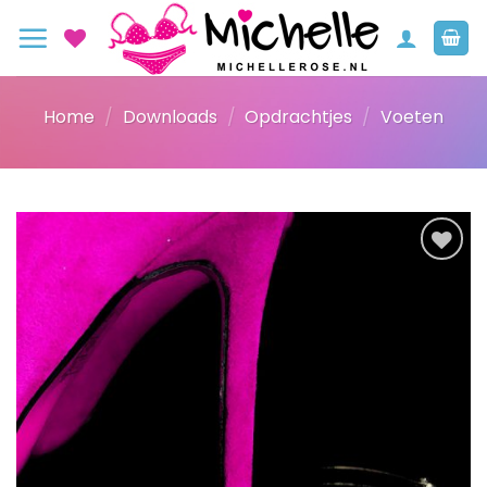
Ga
naar
inhoud
Home
/
Downloads
/
Opdrachtjes
/
Voeten