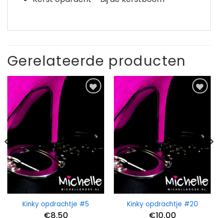
Gerelateerde producten
Kinky opdrachtje #5
Kinky opdrachtje #20
jke
ge
€
8.50
€
10.00