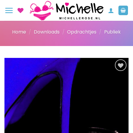
Ga
naar
inhoud
Home
/
Downloads
/
Opdrachtjes
/
Publiek