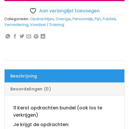
€85.00.
€35.00.
Aan verlanglijst toevoegen
Categorieën:
Opdrachtjes
,
Overige
,
Persoonlijk
,
Pijn
,
Publiek
,
Vernedering
,
Voedsel / Training
Beschrijving
Beoordelingen (0)
11 Kerst opdrachten bundel (ook los te
verkrijgen)
Je krijgt de opdrachten: