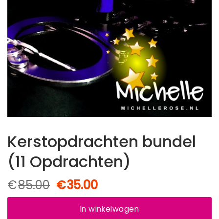
Kerstopdrachten bundel
(11 Opdrachten)
Oorspronkelijke
Huidige
€
85.00
€
35.00
prijs
prijs
was:
is:
In winkelwagen