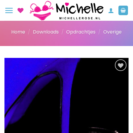
Ga
naar
inhoud
Home
/
Downloads
/
Opdrachtjes
/
Overige