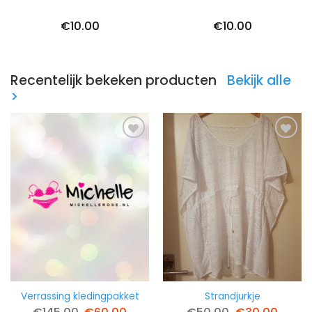
€
10.00
€
10.00
Recentelijk bekeken producten
Bekijk alle
>
Verrassing kledingpakket
Strandjurkje
Oorspronkelijke
Huidige
Oorspronkelij
Huidi