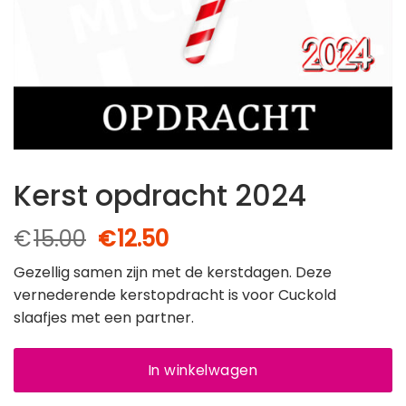
Kerst opdracht 2024
Oorspronkelijke
Huidige
€
15.00
€
12.50
prijs
prijs
Gezellig samen zijn met de kerstdagen. Deze
was:
is:
vernederende kerstopdracht is voor Cuckold
€15.00.
€12.50.
slaafjes met een partner.
In winkelwagen