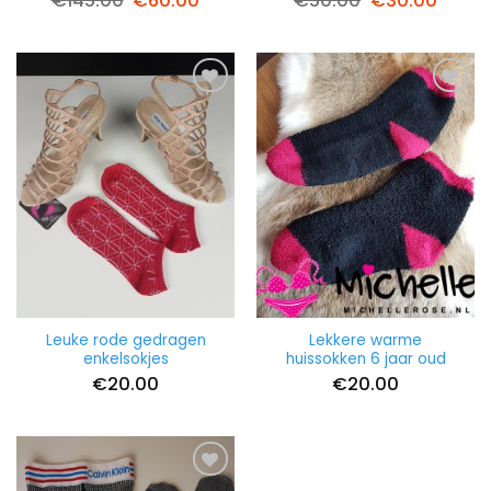
€
145.00
€
60.00
€
50.00
€
30.00
prijs
prijs
prijs
prijs
was:
is:
was:
is:
€145.00.
€60.00.
€50.00.
€30.0
Leuke rode gedragen
Lekkere warme
enkelsokjes
huissokken 6 jaar oud
€
20.00
€
20.00