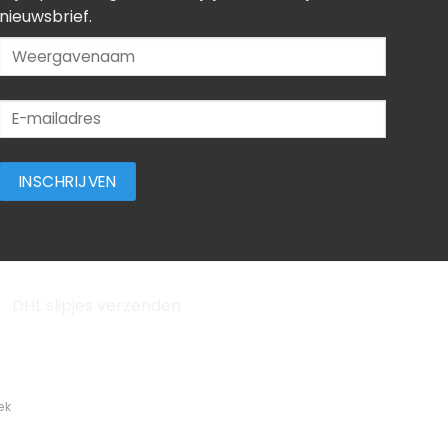
nieuwsbrief.
ek