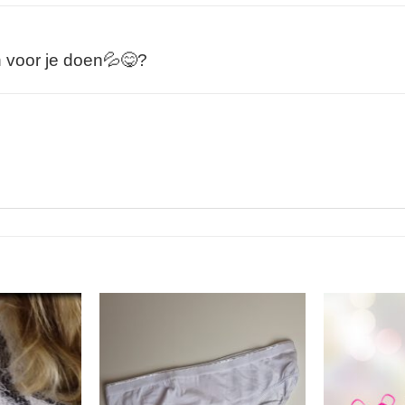
 voor je doen💦😋?