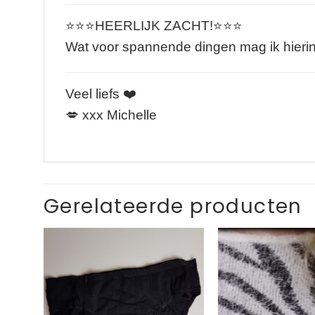
⭐️⭐️⭐️HEERLIJK ZACHT!⭐️⭐️⭐️
Wat voor spannende dingen mag ik hierin
Veel liefs ❤️
💋 xxx Michelle
Gerelateerde producten