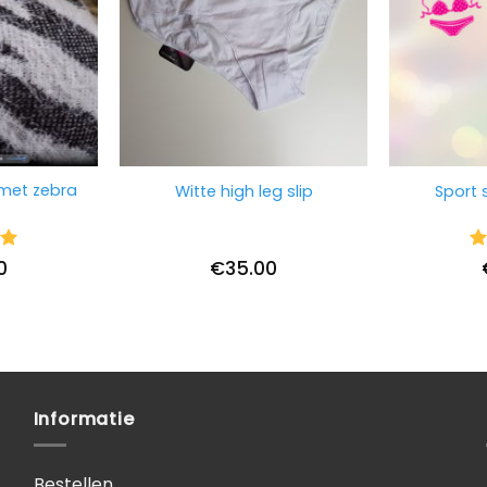
 met zebra
Witte high leg slip
Sport s
ng
Wa
0
€
35.00
5
u
Informatie
Bestellen