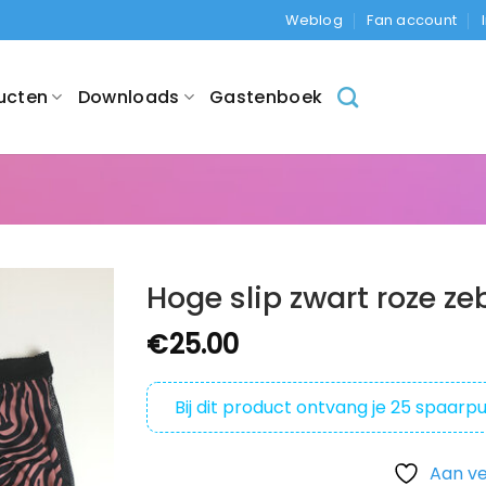
Weblog
Fan account
ucten
Downloads
Gastenboek
Hoge slip zwart roze ze
€
25.00
Bij dit product ontvang je
25
spaarpu
Aan ve