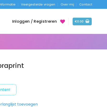
Informatie
Veelgestelde vragen
Over mij
Contact
Inloggen / Registreren
€
0.00
braprint
nten!
rlanglijst toevoegen