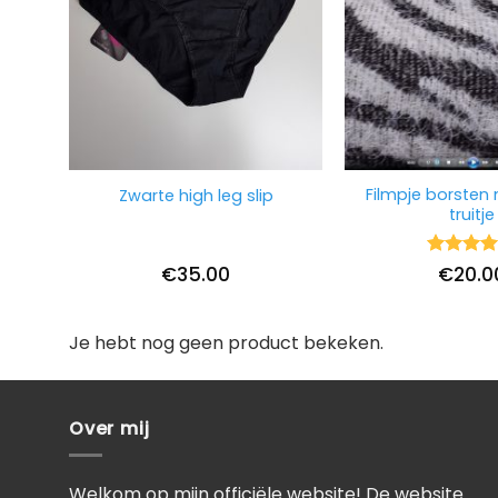
Filmpje borsten
Zwarte high leg slip
truitje
Waarderi
€
35.00
€
20.0
5
uit 5
Je hebt nog geen product bekeken.
Over mij
Welkom op mijn officiële website! De website