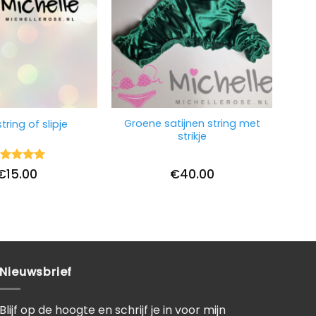
Groene satijnen string met
tring of slipje
strikje
ardering
€
15.00
€
40.00
it 5
Nieuwsbrief
Blijf op de hoogte en schrijf je in voor mijn