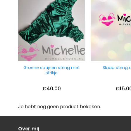
Groene satijnen string met
Slaap string o
strikje
€
40.00
€
15.0
Je hebt nog geen product bekeken.
Over mij