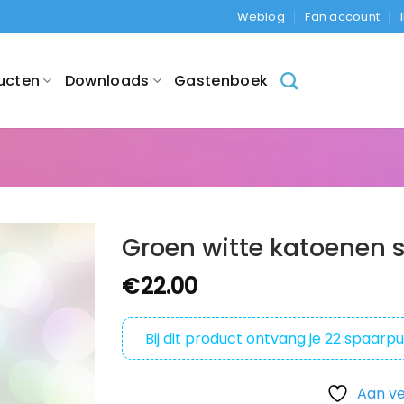
Weblog
Fan account
ucten
Downloads
Gastenboek
Groen witte katoenen s
€
22.00
Bij dit product ontvang je
22
spaarpu
Aan ve