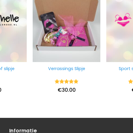
f slipje
Verrassings Slipje
Sport s
Waardering
Wa
0
€
30.00
5
uit 5
5
u
Informatie