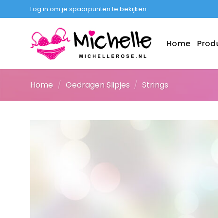
Ga
Log in om je spaarpunten te bekijken
naar
inhoud
Home
Prod
Home
/
Gedragen Slipjes
/
Strings