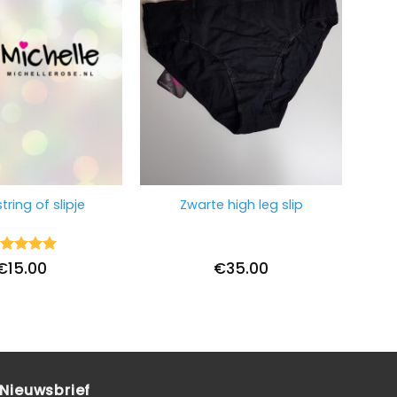
tring of slipje
Zwarte high leg slip
ardering
€
15.00
€
35.00
it 5
Nieuwsbrief