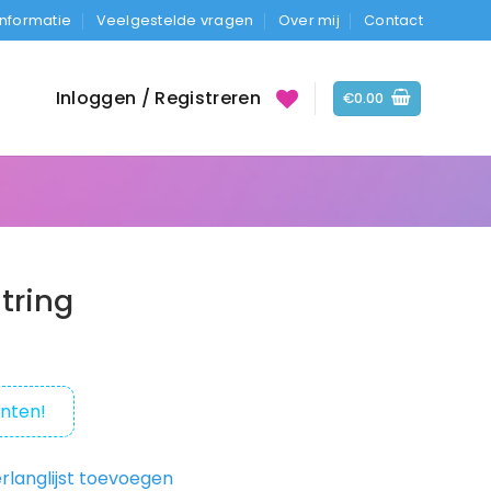
Informatie
Veelgestelde vragen
Over mij
Contact
Inloggen / Registreren
€
0.00
tring
nten!
rlanglijst toevoegen