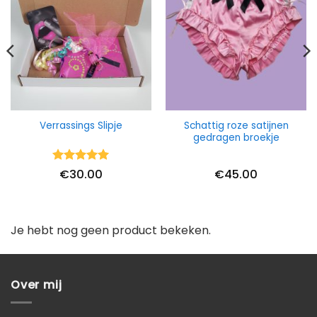
Schattig roze satijnen
Verrassings Slipje
gedragen broekje
Waardering
€
30.00
€
45.00
5
uit 5
Je hebt nog geen product bekeken.
Over mij