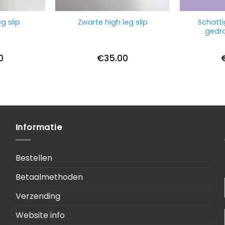
Schatti
g slip
Zwarte high leg slip
gedra
0
€
35.00
Informatie
Bestellen
Betaalmethoden
Verzending
Website info