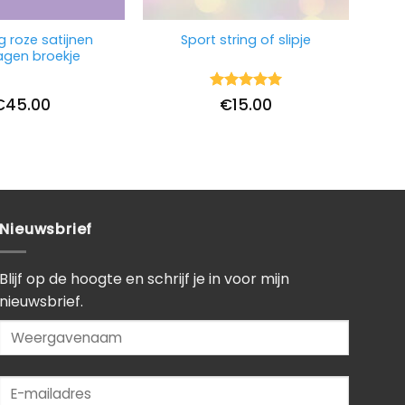
g roze satijnen
Sport string of slipje
gen broekje
Waardering
€
45.00
€
15.00
5
uit 5
Nieuwsbrief
Blijf op de hoogte en schrijf je in voor mijn
nieuwsbrief.