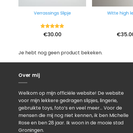
Verrassings Slipje
Witte high le
Waardering
€
30.00
€
35.0
5
uit 5
Je hebt nog geen product bekeken.
Over mij
Welkom op mijn officiële website! De website
voor mijn lekkere gedragen slipjes, lingerie,
gebruikte toys, foto’s en veel meer… Voor de
mensen die mij nog niet kennen, ik ben Michelle
Rose en ben 28 jaar. Ik woon in de mooie stad
Groningen.