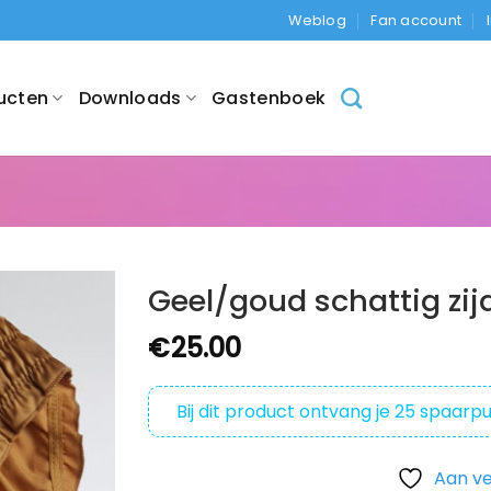
Weblog
Fan account
ucten
Downloads
Gastenboek
Geel/goud schattig zijd
€
25.00
Bij dit product ontvang je
25
spaarpu
Aan ve