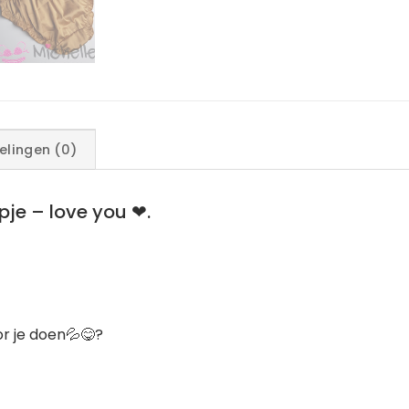
elingen (0)
je – love you ❤︎.
r je doen💦😋?