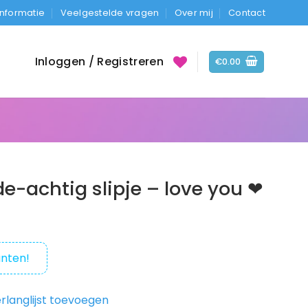
Informatie
Veelgestelde vragen
Over mij
Contact
Inloggen / Registreren
€
0.00
e-achtig slipje – love you ❤︎
nten!
rlanglijst toevoegen