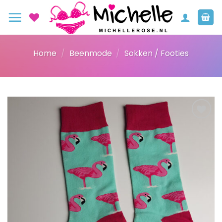
Ga
naar
inhoud
Home
/
Beenmode
/
Sokken / Footies