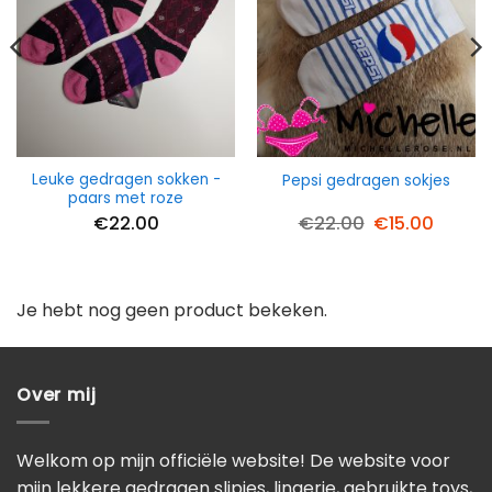
Leuke gedragen sokken -
Pepsi gedragen sokjes
paars met roze
Oorspronkelij
Huidig
€
22.00
€
22.00
€
15.00
prijs
prijs
was:
is:
€22.00.
€15.00
Je hebt nog geen product bekeken.
Over mij
Welkom op mijn officiële website! De website voor
mijn lekkere gedragen slipjes, lingerie, gebruikte toys,