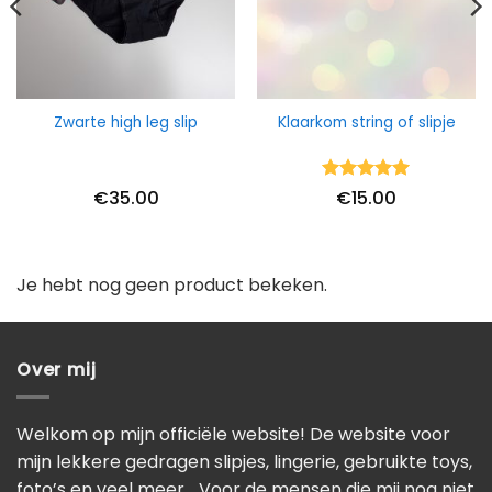
Zwarte high leg slip
Klaarkom string of slipje
Waardering
€
35.00
€
15.00
5
uit 5
Je hebt nog geen product bekeken.
Over mij
Welkom op mijn officiële website! De website voor
mijn lekkere gedragen slipjes, lingerie, gebruikte toys,
foto’s en veel meer… Voor de mensen die mij nog niet