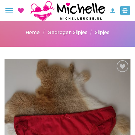
Ga
naar
inhoud
Home
/
Gedragen Slipjes
/
Slipjes