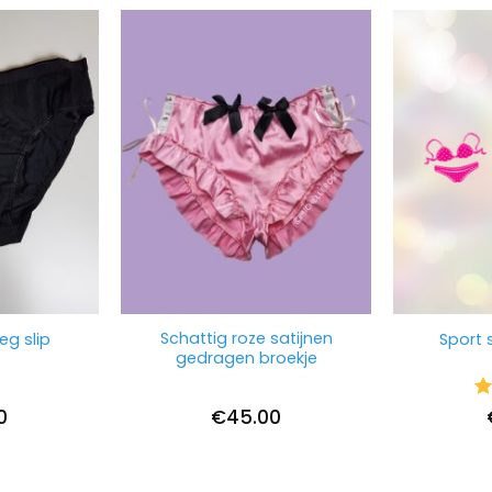
Schattig roze satijnen
eg slip
Sport s
gedragen broekje
Wa
0
€
45.00
5
u