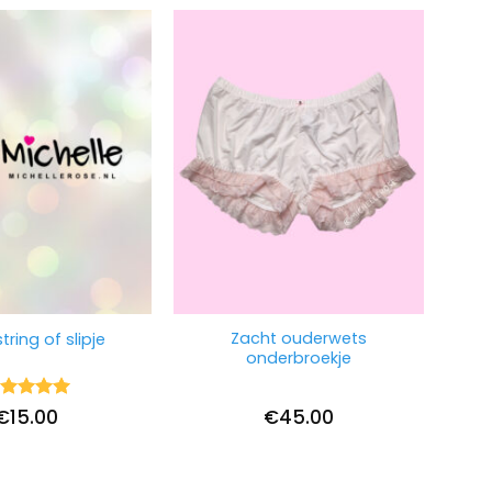
Zacht ouderwets
tring of slipje
onderbroekje
ardering
€
15.00
€
45.00
it 5