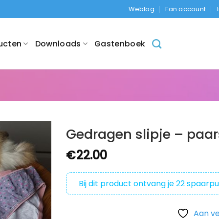
Weblog
Fan account
ucten
Downloads
Gastenboek
Gedragen slipje – paa
€
22.00
Bij dit product ontvang je
22
spaarpu
Aan ve