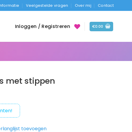
Informatie
Veelgestelde vragen
Over mij
Contact
Inloggen / Registreren
€
0.00
rs met stippen
nten!
rlanglijst toevoegen