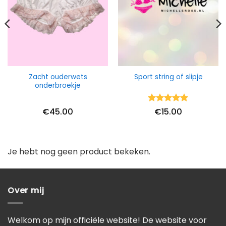
Zacht ouderwets
Sport string of slipje
onderbroekje
Waardering
€
45.00
€
15.00
5
uit 5
Je hebt nog geen product bekeken.
Over mij
Welkom op mijn officiële website! De website voor