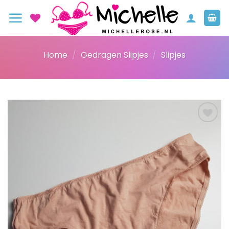
Ga
naar
inhoud
Home
/
Gedragen Slipjes
/
Slipjes