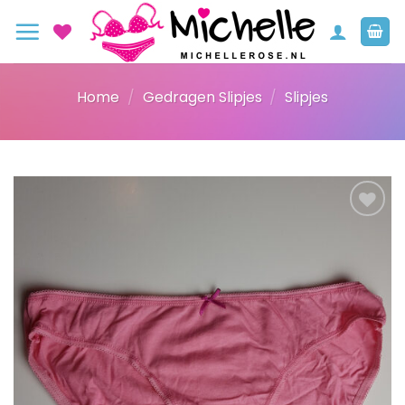
Ga
naar
inhoud
Home
/
Gedragen Slipjes
/
Slipjes