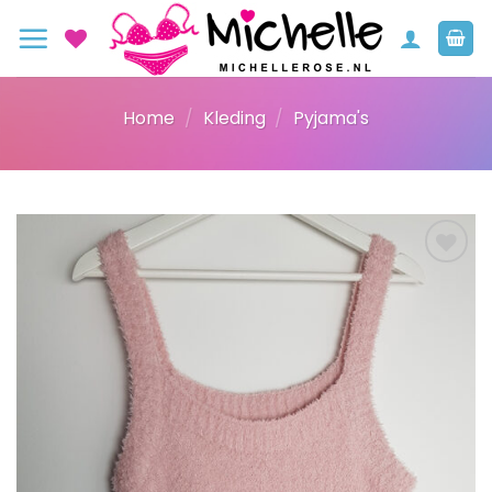
Ga
naar
inhoud
Home
/
Kleding
/
Pyjama's