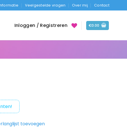
Informatie
Veelgestelde vragen
Over mij
Contact
Inloggen / Registreren
€
0.00
nten!
rlanglijst toevoegen