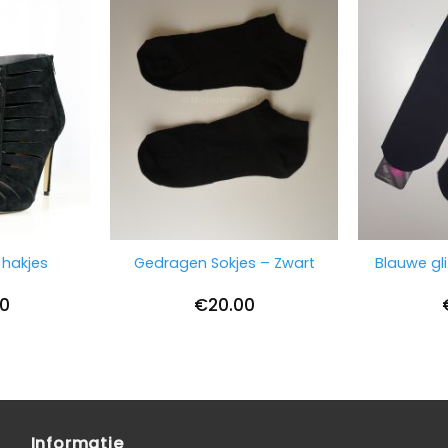
hakjes
Gedragen Sokjes – Zwart
Blauwe gl
00
€
20.00
Informatie