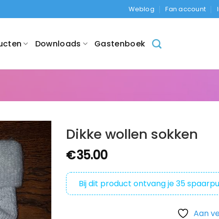
Weblog
Fan account
ucten
Downloads
Gastenboek
Dikke wollen sokken
€
35.00
Bij dit product ontvang je
35
spaarpu
Aan ve