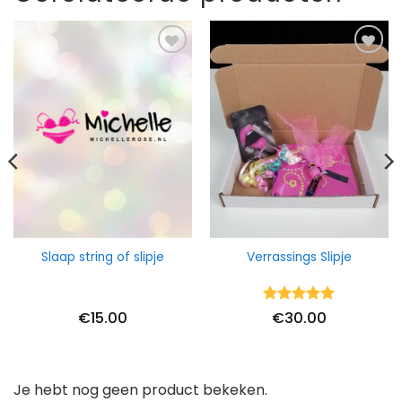
Slaap string of slipje
Verrassings Slipje
Waardering
€
15.00
€
30.00
5
uit 5
Je hebt nog geen product bekeken.