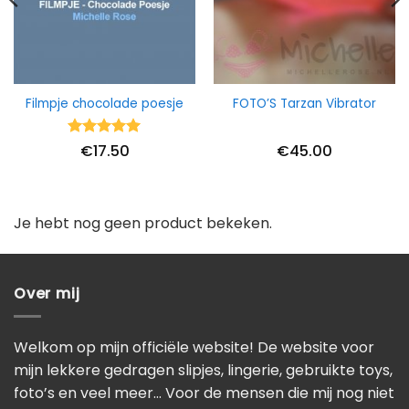
Filmpje chocolade poesje
FOTO’S Tarzan Vibrator
Waardering
€
17.50
€
45.00
5
uit 5
Je hebt nog geen product bekeken.
Over mij
Welkom op mijn officiële website! De website voor
mijn lekkere gedragen slipjes, lingerie, gebruikte toys,
foto’s en veel meer… Voor de mensen die mij nog niet