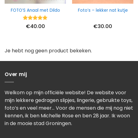
FOTO’S Anaal met Dildo
Foto’s – lekker nat kutje
Waardering
€
40.00
€
30.00
5
uit 5
Je hebt nog geen product bekeken.
Over mij
Welkom op mijn officiële website! De website voor
mijn lekkere gedragen slipjes, lingerie, gebruikte toys,
foto’s en veel meer… Voor de mensen die mij nog niet
kennen, ik ben Michelle Rose en ben 28 jaar. Ik woon
in de mooie stad Groningen.