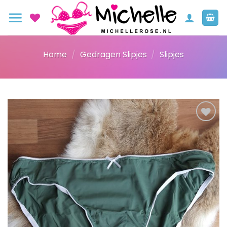
Ga
naar
inhoud
Home
/
Gedragen Slipjes
/
Slipjes