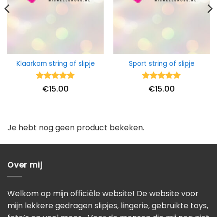
Klaarkom string of slipje
Sport string of slipje
Waardering
Waardering
€
15.00
€
15.00
5
uit 5
5
uit 5
Je hebt nog geen product bekeken.
Over mij
Welkom op mijn officiële website! De website voor
mijn lekkere gedragen slipjes, lingerie, gebruikte toys,