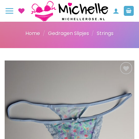
Ga
naar
inhoud
Home
/
Gedragen Slipjes
/
Strings