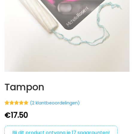
Tampon
(
2
klantbeoordelingen)
Waardering
2
€
17.50
5
op 5
gebaseerd
op
klantbeoordelingen
Bij dit product ontvang je
17
spaarpunten!