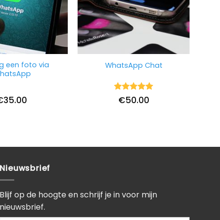
g een foto via
WhatsApp Chat
hatsApp
Waardering
€
35.00
€
50.00
5
uit 5
Nieuwsbrief
Blijf op de hoogte en schrijf je in voor mijn
nieuwsbrief.