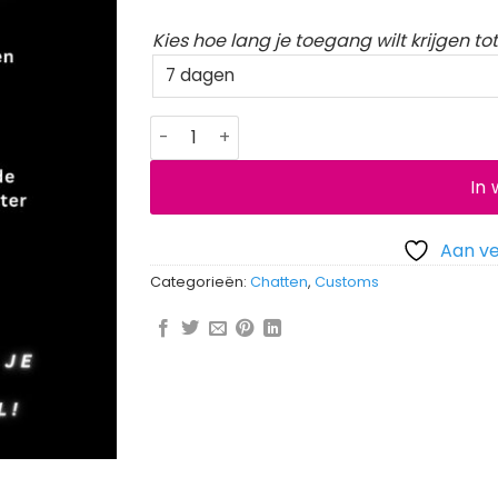
Kies hoe lang je toegang wilt krijgen t
Snapchat aantal
In
Aan ve
Categorieën:
Chatten
,
Customs