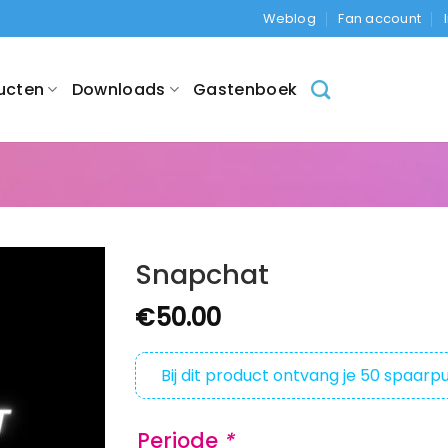
Weblog
Fan account
ucten
Downloads
Gastenboek
Snapchat
€
50.00
Bij dit product ontvang je
50
spaarpu
Periode
*