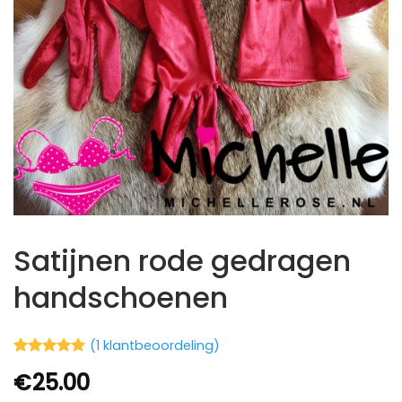
Satijnen rode gedragen
handschoenen
(
1
klantbeoordeling)
Waardering
1
€
25.00
5
op 5
gebaseerd