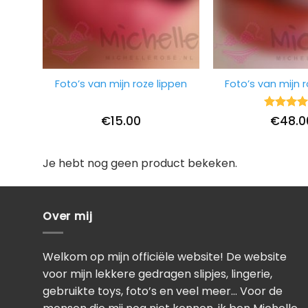
Foto’s van mijn roze lippen
Foto’s van mijn 
Waarderi
€
15.00
€
48.0
5
uit 5
Je hebt nog geen product bekeken.
Over mij
Welkom op mijn officiële website! De website
voor mijn lekkere gedragen slipjes, lingerie,
gebruikte toys, foto’s en veel meer… Voor de