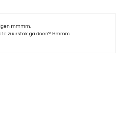
n zuigen mmmm.
ze grote zuurstok ga doen? Hmmm