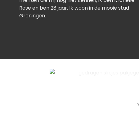
mensen die mij nog niet kennen, ik ben Michelle
Rose en ben 28 jaar. Ik woon in de mooie stad
Groningen.
I