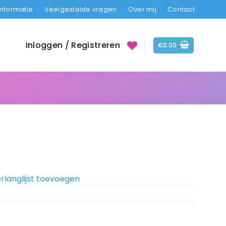
Informatie
Veelgestelde vragen
Over mij
Contact
Inloggen / Registreren
€
0.00
rlanglijst toevoegen