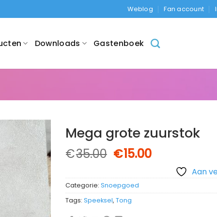
Weblog
Fan account
ucten
Downloads
Gastenboek
Mega grote zuurstok
Oorspronkelijke
Huidige
€
35.00
€
15.00
prijs
prijs
Aan ve
was:
is:
€35.00.
€15.00.
Categorie:
Snoepgoed
Tags:
Speeksel
,
Tong