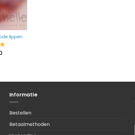
rode lippen
ng
0
Informatie
Bestellen
Betaalmethoden