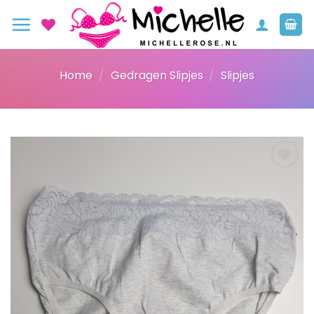
Ga
naar
inhoud
Home
/
Gedragen Slipjes
/
Slipjes