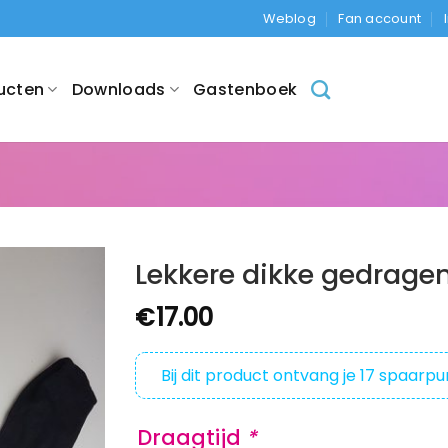
Weblog
Fan account
ucten
Downloads
Gastenboek
Lekkere dikke gedrage
€
17.00
Bij dit product ontvang je
17
spaarpu
Draagtijd
*