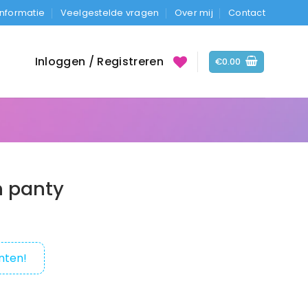
Informatie
Veelgestelde vragen
Over mij
Contact
Inloggen / Registreren
€
0.00
n panty
nten!