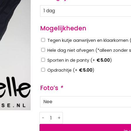
Mogelijkheden
Tegen kutje aanwrijven en klaarkomen 
Hele dag niet afvegen (*alleen zonder sl
Sporten in de panty (+
€
5.00
)
Opdrachtje (+
€
5.00
)
Foto’s
*
Lekkere dikke gedragen panty aantal