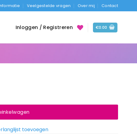
Informatie
Veelgestelde vragen
Over mij
Contact
Inloggen / Registreren
€
0.00
 winkelwagen
rlanglijst toevoegen