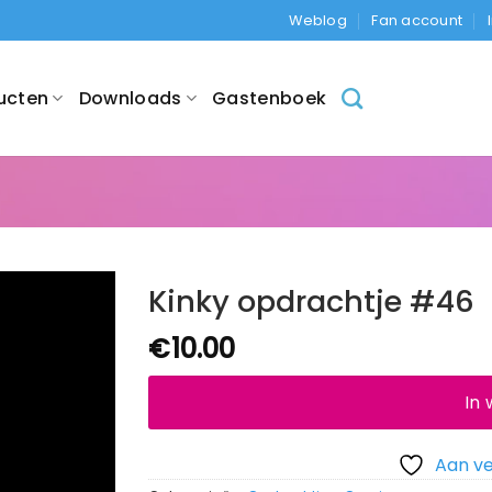
Weblog
Fan account
ucten
Downloads
Gastenboek
Kinky opdrachtje #46
€
10.00
In
Aan ve