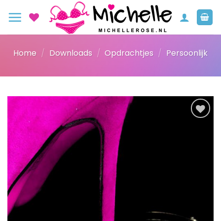
Ga
naar
inhoud
Home
/
Downloads
/
Opdrachtjes
/
Persoonlijk