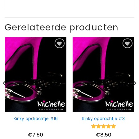
Gerelateerde producten
Kinky opdrachtje #16
Kinky opdrachtje #3
Waardering
€
7.50
€
8.50
5
uit 5