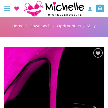
Ga
naar
inhoud
Home
/
Downloads
/
Opdrachtjes
/
Sissy