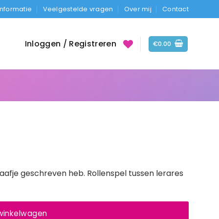
Informatie
Veelgestelde vragen
Over mij
Contact
Inloggen / Registreren
€
0.00
aafje geschreven heb. Rollenspel tussen lerares
 winkelwagen