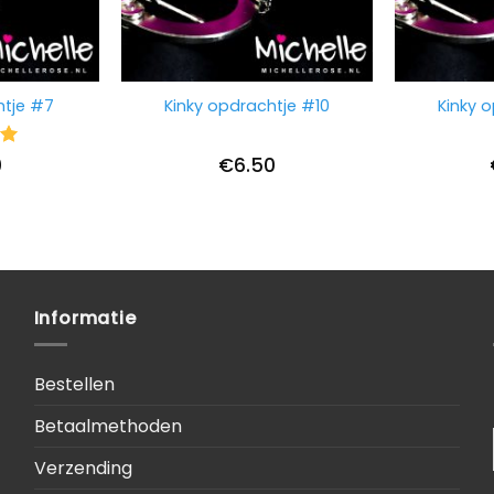
htje #7
Kinky opdrachtje #10
Kinky 
ng
0
€
6.50
Informatie
Bestellen
Betaalmethoden
Verzending