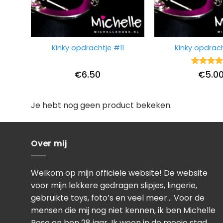
Kinky opdrachtje #11
Kinky opdrac
Waarderi
€
6.50
€
5.0
5
uit 5
Je hebt nog geen product bekeken.
Over mij
Welkom op mijn officiële website! De website
voor mijn lekkere gedragen slipjes, lingerie,
gebruikte toys, foto’s en veel meer… Voor de
mensen die mij nog niet kennen, ik ben Michelle
Rose en ben 28 jaar. Ik woon in de mooie stad