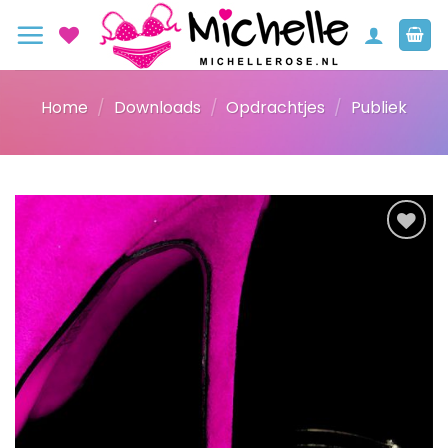
Ga
naar
inhoud
Home
/
Downloads
/
Opdrachtjes
/
Publiek