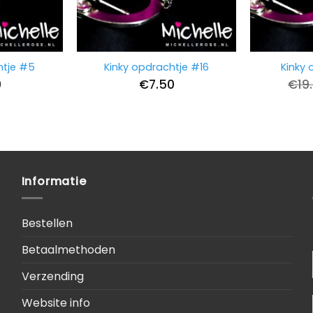
htje #5
Kinky opdrachtje #16
Kinky 
0
€
7.50
€
19
Informatie
Bestellen
Betaalmethoden
Verzending
Website info