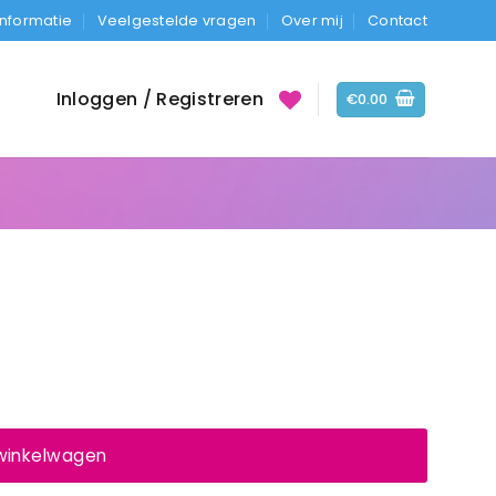
Informatie
Veelgestelde vragen
Over mij
Contact
Inloggen / Registreren
€
0.00
 winkelwagen