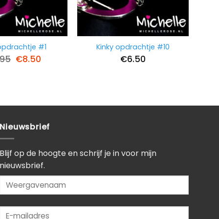
opdrachtje #1
Kinky opdrachtje #10
Oorspronkelijke
Huidige
.95
€
8.50
€
6.50
prijs
prijs
was:
is:
€19.95.
€8.50.
Nieuwsbrief
Blijf op de hoogte en schrijf je in voor mijn
nieuwsbrief.