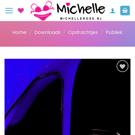
Ga
naar
inhoud
Home
/
Downloads
/
Opdrachtjes
/
Publiek