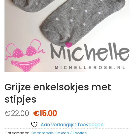
Grijze enkelsokjes met
stipjes
Oorspronkelijke
Huidige
€
22.00
€
15.00
prijs
prijs
Aan verlanglijst toevoegen
was:
is:
Categorieën:
Beenmode
,
Sokken / Footies