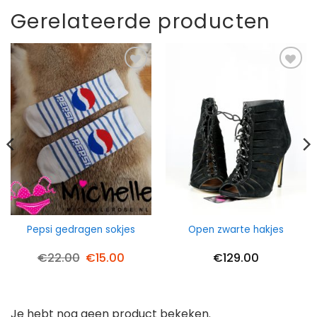
Gerelateerde producten
Pepsi gedragen sokjes
Open zwarte hakjes
Oorspronkelijke
Huidige
€
22.00
€
15.00
€
129.00
prijs
prijs
was:
is:
€22.00.
€15.00.
Je hebt nog geen product bekeken.