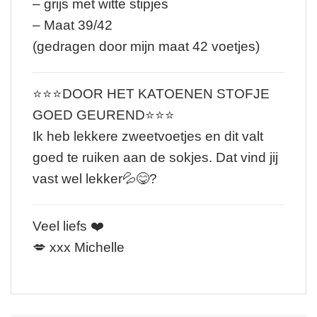
– grijs met witte stipjes
– Maat 39/42
(gedragen door mijn maat 42 voetjes)
⭐️⭐️⭐️DOOR HET KATOENEN STOFJE
GOED GEUREND⭐️⭐️⭐️
Ik heb lekkere zweetvoetjes en dit valt
goed te ruiken aan de sokjes. Dat vind jij
vast wel lekker💦😋?
Veel liefs ❤️
💋 xxx Michelle