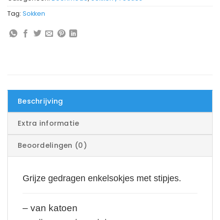
€22.00.
€15.00.
Tag:
Sokken
Beschrijving
Extra informatie
Beoordelingen (0)
Grijze gedragen enkelsokjes met stipjes.
– van katoen