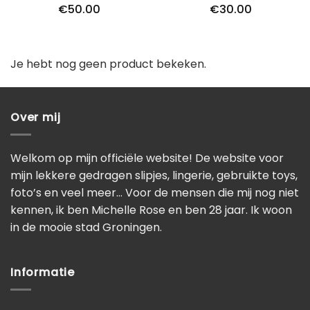
Waardering
€
50.00
€
30.00
5
uit 5
Je hebt nog geen product bekeken.
Over mij
Welkom op mijn officiële website! De website voor
mijn lekkere gedragen slipjes, lingerie, gebruikte toys,
foto’s en veel meer… Voor de mensen die mij nog niet
kennen, ik ben Michelle Rose en ben 28 jaar. Ik woon
in de mooie stad Groningen.
Informatie