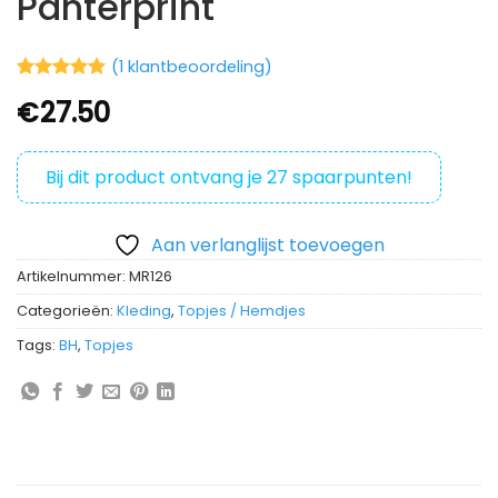
Panterprint
(
1
klantbeoordeling)
Waardering
2
€
27.50
5
op 5
gebaseerd
op
klantbeoordelingen
Bij dit product ontvang je
27
spaarpunten!
Aan verlanglijst toevoegen
Artikelnummer:
MR126
Categorieën:
Kleding
,
Topjes / Hemdjes
Tags:
BH
,
Topjes