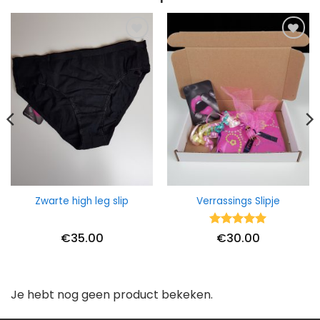
Zwarte high leg slip
Verrassings Slipje
Waardering
€
35.00
€
30.00
5
uit 5
Je hebt nog geen product bekeken.