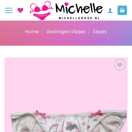
Ga
naar
inhoud
Home
/
Gedragen Slipjes
/
Slipjes