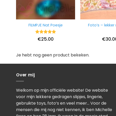
FILMPJE Nat Poesje
Foto’s – lekker 
Waardering
€
25.00
€
30.0
5
uit 5
Je hebt nog geen product bekeken.
Over mij
Welkom op mijn officiële website! De website
voor mijn lekkere gedragen slipjes, lingerie,
gebruikte toys, foto’s en veel meer… Voor de
mensen die mij nog niet kennen, ik ben Michelle