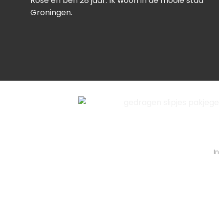
Rose en ben 28 jaar. Ik woon in de mooie stad
Groningen.
I