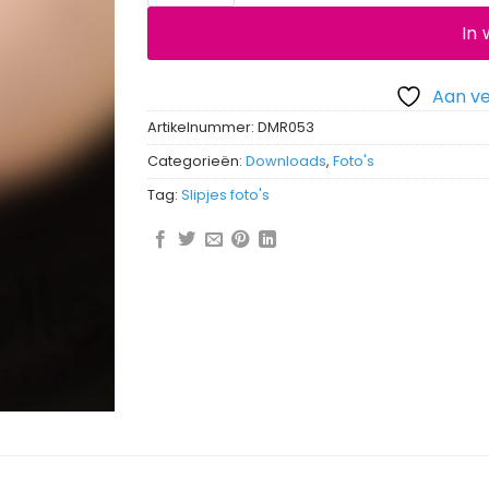
In
Aan ve
Artikelnummer:
DMR053
Categorieën:
Downloads
,
Foto's
Tag:
Slipjes foto's