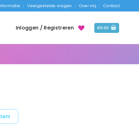
Informatie
Veelgestelde vragen
Over mij
Contact
Inloggen / Registreren
€
0.00
)
ten!