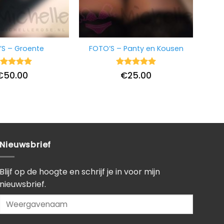
S – Groente
FOTO’S – Panty en Kousen
ardering
Waardering
€
50.00
€
25.00
it 5
5
uit 5
Nieuwsbrief
Blijf op de hoogte en schrijf je in voor mijn
nieuwsbrief.