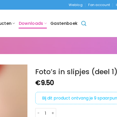
Weblog
Fan account
ucten
Downloads
Gastenboek
Foto’s in slipjes (deel 1
€
9.50
Bij dit product ontvang je
9
spaarpun
Foto's in slipjes (deel 1) aantal