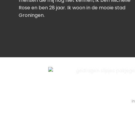
mensen die mij nog niet kennen, ik ben Michelle
Rose en ben 28 jaar. Ik woon in de mooie stad
Groningen.
I