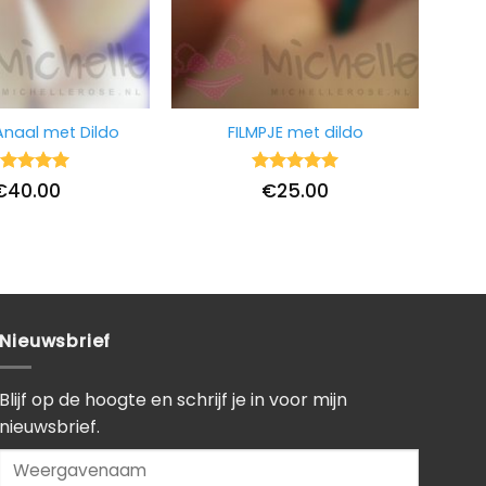
Anaal met Dildo
FILMPJE met dildo
ardering
Waardering
€
40.00
€
25.00
it 5
5
uit 5
Nieuwsbrief
Blijf op de hoogte en schrijf je in voor mijn
nieuwsbrief.