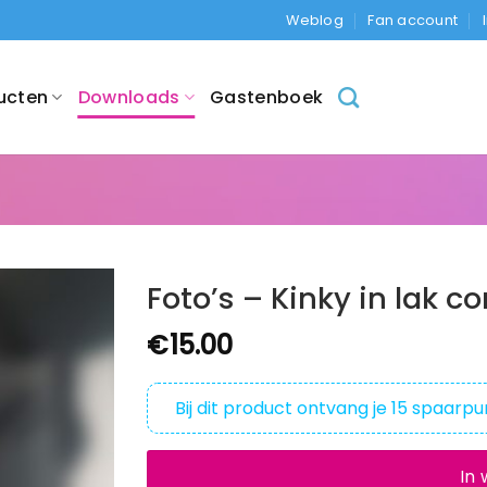
Weblog
Fan account
ucten
Downloads
Gastenboek
Foto’s – Kinky in lak co
€
15.00
Bij dit product ontvang je
15
spaarpu
In