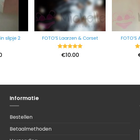
n slipje 2
FOTO’S Laarzen & Corset
FOTO’S 
Waardering
Wa
0
€
10.00
5
uit 5
5
u
Informatie
Bestellen
Betaalmethoden