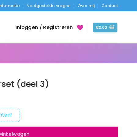
Informatie
Veelgestelde vragen
Over mij
Contact
Inloggen / Registreren
€
0.00
rset (deel 3)
nten!
 winkelwagen