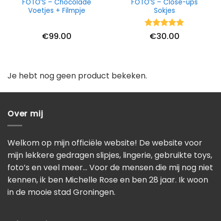
FOTO’S – Chocolade
FOTO’S – Close-ups
Voetjes + Filmpje
Sokjes
Waardering
€
99.00
€
30.00
5
uit 5
Je hebt nog geen product bekeken.
Over mij
Welkom op mijn officiële website! De website voor
mijn lekkere gedragen slipjes, lingerie, gebruikte toys,
foto’s en veel meer… Voor de mensen die mij nog niet
kennen, ik ben Michelle Rose en ben 28 jaar. Ik woon
in de mooie stad Groningen.