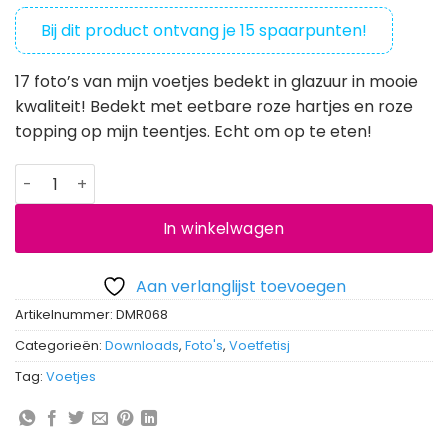
Bij dit product ontvang je
15
spaarpunten!
17 foto’s van mijn voetjes bedekt in glazuur in mooie
kwaliteit! Bedekt met eetbare roze hartjes en roze
topping op mijn teentjes. Echt om op te eten!
Foto's - Glazuur voetjes met hartjes en roze topping aantal
In winkelwagen
Aan verlanglijst toevoegen
Artikelnummer:
DMR068
Categorieën:
Downloads
,
Foto's
,
Voetfetisj
Tag:
Voetjes