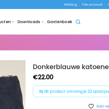
Weblog
Fan account
ucten
Downloads
Gastenboek
Donkerblauwe katoene
€
22.00
Bij dit product ontvang je
22
spaarpu
Aan ve