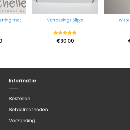
string met
Verrassings Slipje
Witte
Waardering
0
€
30.00
5
uit 5
Informatie
Bestellen
Betaalmethoden
Verzending