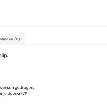
elingen (0)
lip.
w wensen gedragen.
r je doen💦😋?