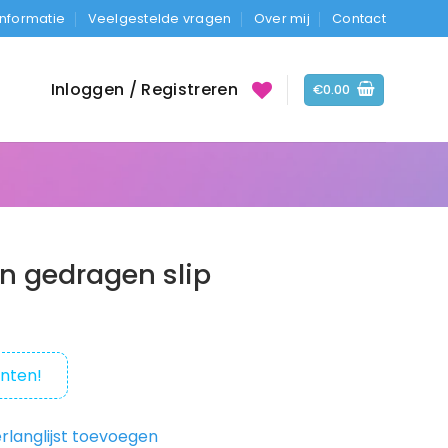
Informatie
Veelgestelde vragen
Over mij
Contact
Inloggen / Registreren
€
0.00
n gedragen slip
nten!
rlanglijst toevoegen