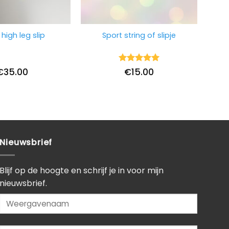
 high leg slip
Sport string of slipje
Waardering
€
35.00
€
15.00
5
uit 5
Nieuwsbrief
Blijf op de hoogte en schrijf je in voor mijn
nieuwsbrief.