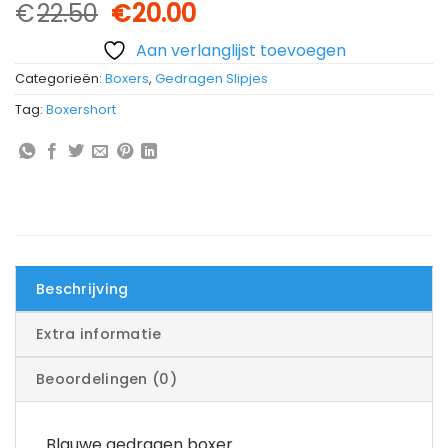
Oorspronkelijke
Huidige
€
22.50
€
20.00
prijs
prijs
Aan verlanglijst toevoegen
was:
is:
€22.50.
€20.00.
Categorieën:
Boxers
,
Gedragen Slipjes
Tag:
Boxershort
Beschrijving
Extra informatie
Beoordelingen (0)
Blauwe gedragen boxer.