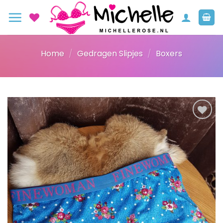
Ga
naar
inhoud
Home
/
Gedragen Slipjes
/
Boxers